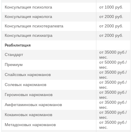
Центр реабилитации наркоманов Оренбург «Навигатор»
использует новейшую комплексную программу,
Консультация психолога
от 1000 руб.
воздействия сразу на все сферы прогрессирующей
Консультация нарколога
от 2000 руб.
болезни. Мы боремся не только с физиологической
зависимостью организма от препаратов. В нашем
Консультация психотерапевта
от 2000 руб.
арсенале и психологическая реабилитация
Консультация психиатра
от 2000 руб.
наркозависимых! Причем именно реабилитация
наркозависимых, стоимость которой сопоставима с
Реабилитация
капельницами в наркологическом диспансере, дает
от 35000 руб./
потрясающие результаты и гарантирует выздоровление.
Стандарт
мес.
от 50000 руб./
Премиум
мес.
от 35000 руб./
Спайсовых наркоманов
мес.
от 35000 руб./
Солевых наркоманов
мес.
от 35000 руб./
Героиновых наркоманов
мес.
от 35000 руб./
Амфетаминовых наркоманов
мес.
от 35000 руб./
Кокаиновых наркоманов
мес.
от 35000 руб./
Метадоновых наркоманов
мес.