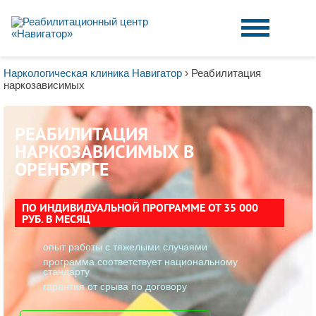
Наркологическая клиника Навигатор
›
Реабилитация
наркозависимых
РЕАБИЛИТАЦИЯ
НАРКОЗАВИСИМЫХ В
ОРЕНБУРГЕ
ПО ИНДИВИДУАЛЬНОЙ ПРОГРАММЕ ОТ 35 000
РУБ. В МЕСЯЦ
опыт работы с тяжелыми случаями
программа соответствует национальному
стандарту
гарантия от срыва по договору