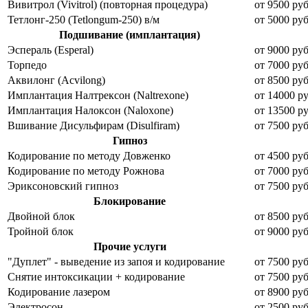
Вивитрол (Vivitrol) (повторная процедура)
от 9500 руб
Тетлонг-250 (Tetlongum-250) в/м
от 5000 руб
Подшивание (имплантация)
Эспераль (Esperal)
от 9000 руб
Торпедо
от 7000 руб
Аквилонг (Acvilong)
от 8500 руб
Имплантация Налтрексон (Naltrexone)
от 14000 ру
Имплантация Налоксон (Naloxone)
от 13500 ру
Вшивание Дисульфирам (Disulfiram)
от 7500 руб
Гипноз
Кодирование по методу Довженко
от 4500 руб
Кодирование по методу Рожнова
от 7000 руб
Эриксоновский гипноз
от 7500 руб
Блокирование
Двойной блок
от 8500 руб
Тройной блок
от 9000 руб
Прочие услуги
"Дуплет" - выведение из запоя и кодирование
от 7500 руб
Снятие интоксикации + кодирование
от 7500 руб
Кодирование лазером
от 8900 руб
Электросон
от 2500 руб