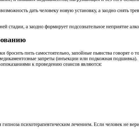
возможность дать человеку новую установку, а заодно снять трево
нней стадии, а заодно формирует подсознательное неприятие алк
рованию
и бросить пить самостоятельно, запойные пьянства говорят о т
 медикаментозные запреты (инъекции или подкожная подшивка).
вопоказаниями к проведению сеансов являются:
ипноза психотерапевтическим лечением. Если человек не верит 