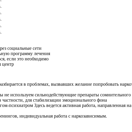
.
.
.
.
.
рез социальные сети
ьную программу лечения
ся, если это необходимо
ш центр
азбирается в проблемах, вызвавших желание попробовать наркот
 не используем сильнодействующие препараты сомнительного п
в частности, для стабилизации эмоционального фона
огом-психиатром
Здесь ведется активная работа, направленная н
енингов, индивидуальная работа с наркозависимым.