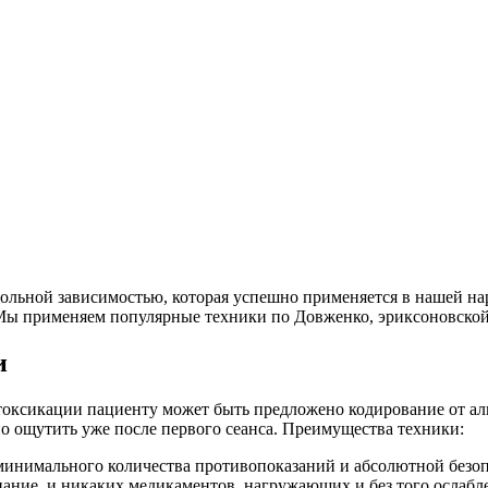
ольной зависимостью, которая успешно применяется в нашей нар
. Мы применяем популярные техники по Довженко, эриксоновской 
и
токсикации пациенту может быть предложено кодирование от ал
но ощутить уже после первого сеанса. Преимущества техники:
 минимального количества противопоказаний и абсолютной безоп
нание, и никаких медикаментов, нагружающих и без того ослабл