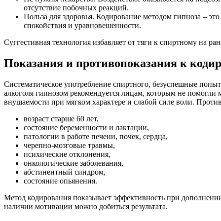
отсутствие побочных реакций.
Польза для здоровья. Кодирование методом гипноза – это 
спокойствия и уравновешенности.
Суггестивная технология избавляет от тяги к спиртному на ра
Показания и противопоказания к коди
Систематическое употребление спиртного, безуспешные попытк
алкоголя гипнозом рекомендуется лицам, которым не помогли
внушаемости при мягком характере и слабой силе воли. Проти
возраст старше 60 лет,
состояние беременности и лактации,
патологии в работе печени, почек, сердца,
черепно-мозговые травмы,
психические отклонения,
онкологические заболевания,
абстинентный синдром,
состояние опьянения.
Метод кодирования показывает эффективность при дополнении г
наличии мотивации можно добиться результата.