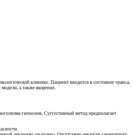
кологической клинике. Пациент вводится в состояние транса,
модели, а также якорение.
коголизма гипнозом. Суггестивный метод предполагает
асности.
енный организм, не нужно. Отсутствие лекарств гарантирует